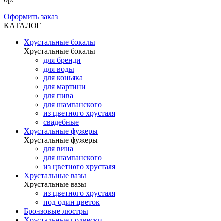
Оформить заказ
КАТАЛОГ
Хрустальные бокалы
Хрустальные бокалы
для бренди
для воды
для коньяка
для мартини
для пива
для шампанского
из цветного хрусталя
свадебные
Хрустальные фужеры
Хрустальные фужеры
для вина
для шампанского
из цветного хрусталя
Хрустальные вазы
Хрустальные вазы
из цветного хрусталя
под один цветок
Бронзовые люстры
Хрустальные подвески