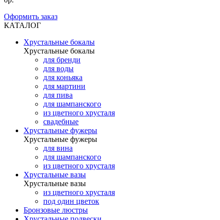
Оформить заказ
КАТАЛОГ
Хрустальные бокалы
Хрустальные бокалы
для бренди
для воды
для коньяка
для мартини
для пива
для шампанского
из цветного хрусталя
свадебные
Хрустальные фужеры
Хрустальные фужеры
для вина
для шампанского
из цветного хрусталя
Хрустальные вазы
Хрустальные вазы
из цветного хрусталя
под один цветок
Бронзовые люстры
Хрустальные подвески