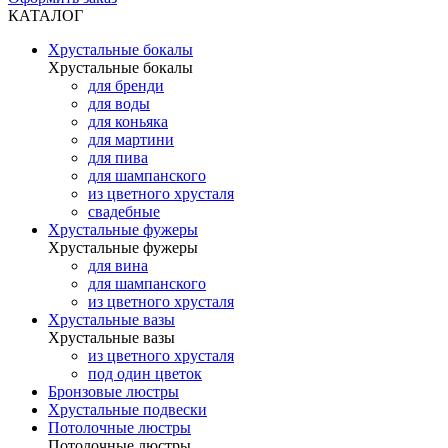
КАТАЛОГ
Хрустальные бокалы
Хрустальные бокалы
для бренди
для воды
для коньяка
для мартини
для пива
для шампанского
из цветного хрусталя
свадебные
Хрустальные фужеры
Хрустальные фужеры
для вина
для шампанского
из цветного хрусталя
Хрустальные вазы
Хрустальные вазы
из цветного хрусталя
под один цветок
Бронзовые люстры
Хрустальные подвески
Потолочные люстры
Потолочные люстры