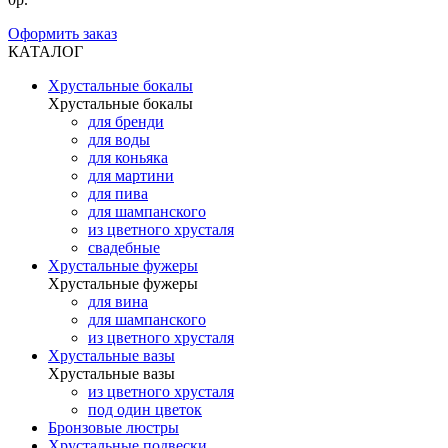
Оформить заказ
КАТАЛОГ
Хрустальные бокалы
Хрустальные бокалы
для бренди
для воды
для коньяка
для мартини
для пива
для шампанского
из цветного хрусталя
свадебные
Хрустальные фужеры
Хрустальные фужеры
для вина
для шампанского
из цветного хрусталя
Хрустальные вазы
Хрустальные вазы
из цветного хрусталя
под один цветок
Бронзовые люстры
Хрустальные подвески