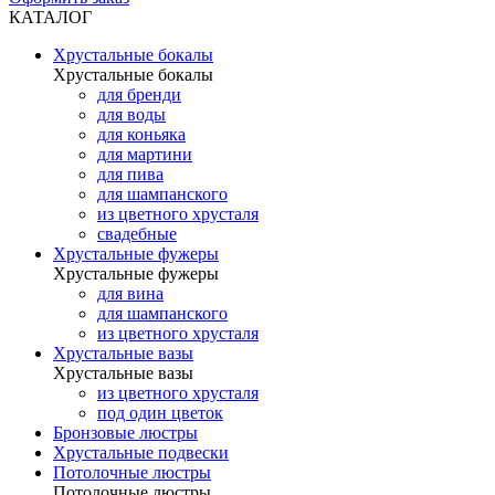
КАТАЛОГ
Хрустальные бокалы
Хрустальные бокалы
для бренди
для воды
для коньяка
для мартини
для пива
для шампанского
из цветного хрусталя
свадебные
Хрустальные фужеры
Хрустальные фужеры
для вина
для шампанского
из цветного хрусталя
Хрустальные вазы
Хрустальные вазы
из цветного хрусталя
под один цветок
Бронзовые люстры
Хрустальные подвески
Потолочные люстры
Потолочные люстры