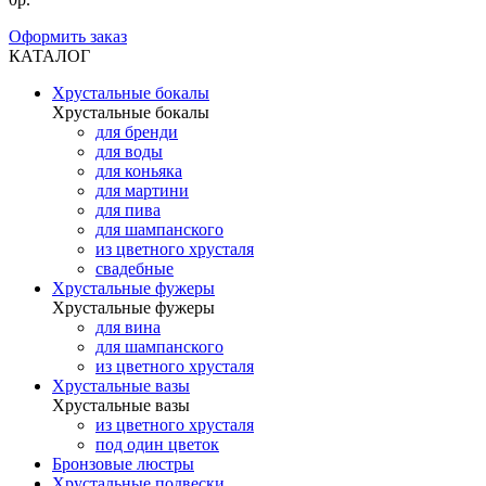
Оформить заказ
КАТАЛОГ
Хрустальные бокалы
Хрустальные бокалы
для бренди
для воды
для коньяка
для мартини
для пива
для шампанского
из цветного хрусталя
свадебные
Хрустальные фужеры
Хрустальные фужеры
для вина
для шампанского
из цветного хрусталя
Хрустальные вазы
Хрустальные вазы
из цветного хрусталя
под один цветок
Бронзовые люстры
Хрустальные подвески