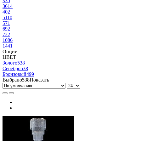
33
5
36
14
40
2
51
10
57
1
69
2
72
2
108
6
144
1
Опции
ЦВЕТ
Золото
538
Серебро
538
Бронзовый
499
Выбрано
538
Показать