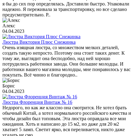
я бы до сих пор определялась. Доставили быстро. Упаковали
надежно. Я переживала за транспортировку, но все сделано
предусмотрительно. Р..
Алекс
04.04.2023
Люстра Виктория Плюс Снежинка
Очень изящная люстра, со множеством мелких деталей,
создать такую непросто. Поэтому она стоит таких денег. К
тому же, выглядит она бесподобно, над ней хорошо
потрудились работники завода. Они большие молодцы. И
работники вашего магазина молодцы, мне понравилось у вас
покупать. Всё чинно и благородно..
Борис
04.04.2023
Люстра Флоренция Винтаж № 16
Недорого, но как же классно она смотрится. Не хотел брать
обычный Китай, а хотел нормального российского качества и
чтобы дизайн был топовым. Эта люстра оправдала все мои
ожидания. Хоть и написано до 15 м2, но даже для 20 м2
хватает 5 ламп. Светит ярко, вся переливается, никто даже
угадать не смо..