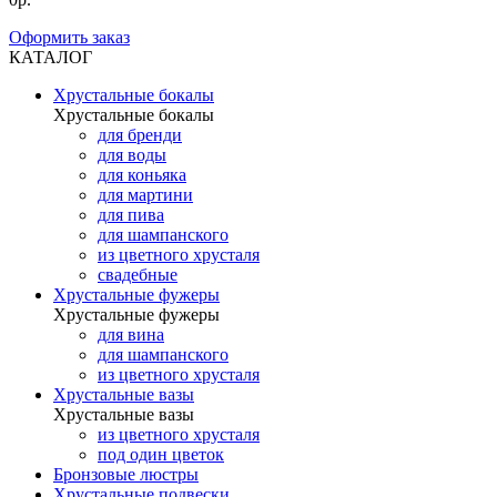
Оформить заказ
КАТАЛОГ
Хрустальные бокалы
Хрустальные бокалы
для бренди
для воды
для коньяка
для мартини
для пива
для шампанского
из цветного хрусталя
свадебные
Хрустальные фужеры
Хрустальные фужеры
для вина
для шампанского
из цветного хрусталя
Хрустальные вазы
Хрустальные вазы
из цветного хрусталя
под один цветок
Бронзовые люстры
Хрустальные подвески