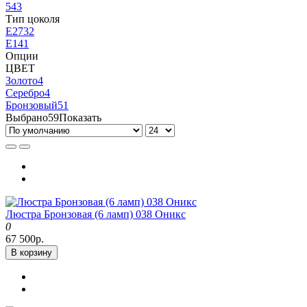
54
3
Тип цоколя
E27
32
Е14
1
Опции
ЦВЕТ
Золото
4
Серебро
4
Бронзовый
51
Выбрано
59
Показать
Люстра Бронзовая (6 ламп) 038 Оникс
0
67 500р.
В корзину