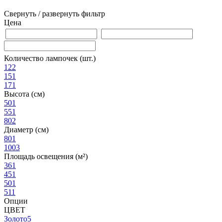
Свернуть / развернуть фильтр
Цена
Количество лампочек (шт.)
12
2
15
1
17
1
Высота (см)
50
1
55
1
80
2
Диаметр (см)
80
1
100
3
Площадь освещения (м²)
36
1
45
1
50
1
51
1
Опции
ЦВЕТ
Золото
5