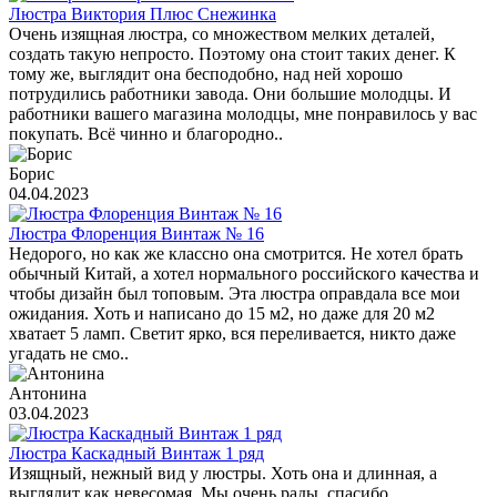
Люстра Виктория Плюс Снежинка
Очень изящная люстра, со множеством мелких деталей,
создать такую непросто. Поэтому она стоит таких денег. К
тому же, выглядит она бесподобно, над ней хорошо
потрудились работники завода. Они большие молодцы. И
работники вашего магазина молодцы, мне понравилось у вас
покупать. Всё чинно и благородно..
Борис
04.04.2023
Люстра Флоренция Винтаж № 16
Недорого, но как же классно она смотрится. Не хотел брать
обычный Китай, а хотел нормального российского качества и
чтобы дизайн был топовым. Эта люстра оправдала все мои
ожидания. Хоть и написано до 15 м2, но даже для 20 м2
хватает 5 ламп. Светит ярко, вся переливается, никто даже
угадать не смо..
Антонина
03.04.2023
Люстра Каскадный Винтаж 1 ряд
Изящный, нежный вид у люстры. Хоть она и длинная, а
выглядит как невесомая. Мы очень рады, спасибо...