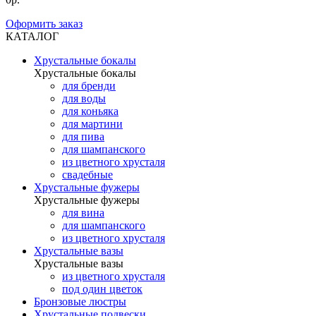
Оформить заказ
КАТАЛОГ
Хрустальные бокалы
Хрустальные бокалы
для бренди
для воды
для коньяка
для мартини
для пива
для шампанского
из цветного хрусталя
свадебные
Хрустальные фужеры
Хрустальные фужеры
для вина
для шампанского
из цветного хрусталя
Хрустальные вазы
Хрустальные вазы
из цветного хрусталя
под один цветок
Бронзовые люстры
Хрустальные подвески