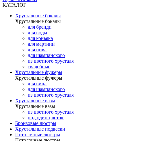
КАТАЛОГ
Хрустальные бокалы
Хрустальные бокалы
для бренди
для воды
для коньяка
для мартини
для пива
для шампанского
из цветного хрусталя
свадебные
Хрустальные фужеры
Хрустальные фужеры
для вина
для шампанского
из цветного хрусталя
Хрустальные вазы
Хрустальные вазы
из цветного хрусталя
под один цветок
Бронзовые люстры
Хрустальные подвески
Потолочные люстры
Потолочные люстры