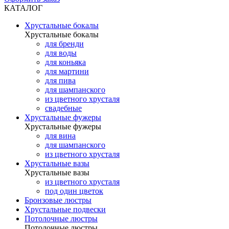
КАТАЛОГ
Хрустальные бокалы
Хрустальные бокалы
для бренди
для воды
для коньяка
для мартини
для пива
для шампанского
из цветного хрусталя
свадебные
Хрустальные фужеры
Хрустальные фужеры
для вина
для шампанского
из цветного хрусталя
Хрустальные вазы
Хрустальные вазы
из цветного хрусталя
под один цветок
Бронзовые люстры
Хрустальные подвески
Потолочные люстры
Потолочные люстры