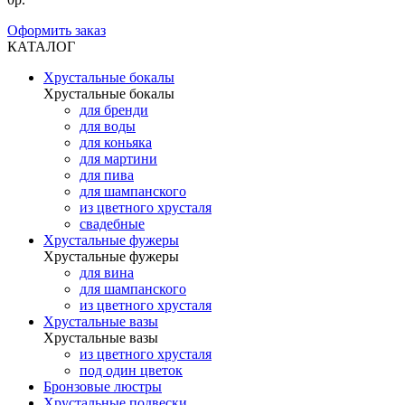
Оформить заказ
КАТАЛОГ
Хрустальные бокалы
Хрустальные бокалы
для бренди
для воды
для коньяка
для мартини
для пива
для шампанского
из цветного хрусталя
свадебные
Хрустальные фужеры
Хрустальные фужеры
для вина
для шампанского
из цветного хрусталя
Хрустальные вазы
Хрустальные вазы
из цветного хрусталя
под один цветок
Бронзовые люстры
Хрустальные подвески