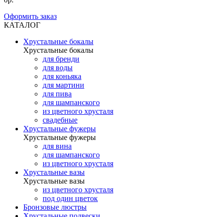
Оформить заказ
КАТАЛОГ
Хрустальные бокалы
Хрустальные бокалы
для бренди
для воды
для коньяка
для мартини
для пива
для шампанского
из цветного хрусталя
свадебные
Хрустальные фужеры
Хрустальные фужеры
для вина
для шампанского
из цветного хрусталя
Хрустальные вазы
Хрустальные вазы
из цветного хрусталя
под один цветок
Бронзовые люстры
Хрустальные подвески