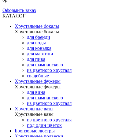
Оформить заказ
КАТАЛОГ
Хрустальные бокалы
Хрустальные бокалы
для бренди
для воды
для коньяка
для мартини
для пива
для шампанского
из цветного хрусталя
свадебные
Хрустальные фужеры
Хрустальные фужеры
для вина
для шампанского
из цветного хрусталя
Хрустальные вазы
Хрустальные вазы
из цветного хрусталя
под один цветок
Бронзовые люстры
Хрустальные подвески