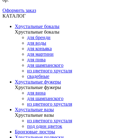
Оформить заказ
КАТАЛОГ
Хрустальные бокалы
Хрустальные бокалы
для бренди
для воды
для коньяка
для мартини
для пива
для шампанского
из цветного хрусталя
свадебные
Хрустальные фужеры
Хрустальные фужеры
для вина
для шампанского
из цветного хрусталя
Хрустальные вазы
Хрустальные вазы
из цветного хрусталя
под один цветок
Бронзовые люстры
Хрустальные подвески