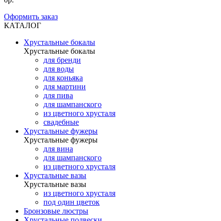
Оформить заказ
КАТАЛОГ
Хрустальные бокалы
Хрустальные бокалы
для бренди
для воды
для коньяка
для мартини
для пива
для шампанского
из цветного хрусталя
свадебные
Хрустальные фужеры
Хрустальные фужеры
для вина
для шампанского
из цветного хрусталя
Хрустальные вазы
Хрустальные вазы
из цветного хрусталя
под один цветок
Бронзовые люстры
Хрустальные подвески